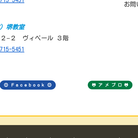
お問
室）堺教室
２−２ ヴィベール ３階
715-5451
😊 Ｆａｃｅｂｏｏｋ
😊
🐸 ア メ ブ ロ 🐸