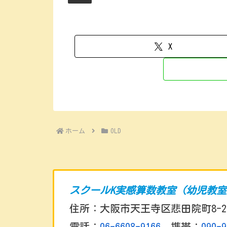
X
ホーム
OLD
スクールK実感算数教室（幼児教
住所：大阪市天王寺区悲田院町8-2
電話：
06-6608-9166
携帯：
090-9