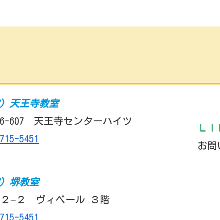
室）天王寺教室
6-607 天王寺センターハイツ
ＬＩ
715-5451
お問
室）堺教室
２−２ ヴィベール ３階
715-5451