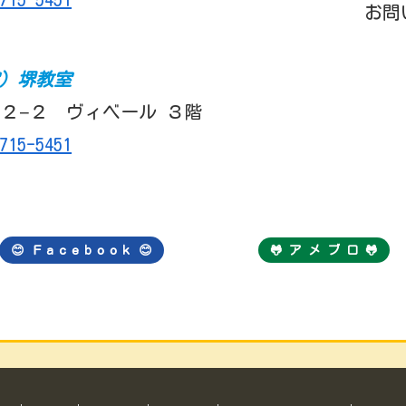
お問
室）堺教室
２−２ ヴィベール ３階
715-5451
😊 Ｆａｃｅｂｏｏｋ
😊
🐸 ア メ ブ ロ 🐸