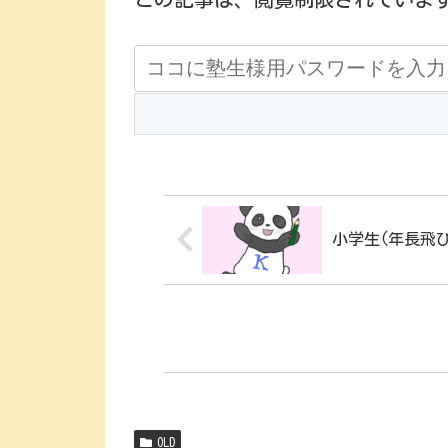
小学生(年長飛び
OLD