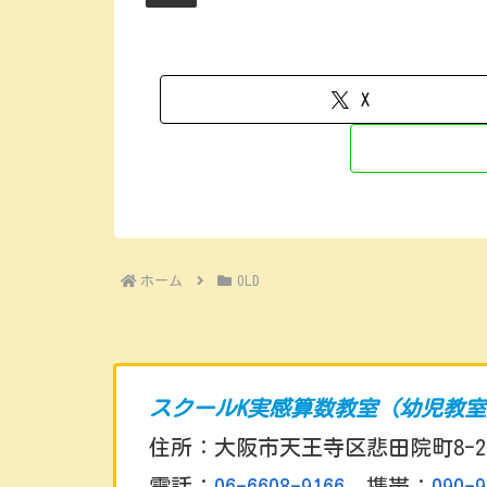
X
ホーム
OLD
スクールK実感算数教室（幼児教
住所：大阪市天王寺区悲田院町8-2
電話：
06-6608-9166
携帯：
090-9