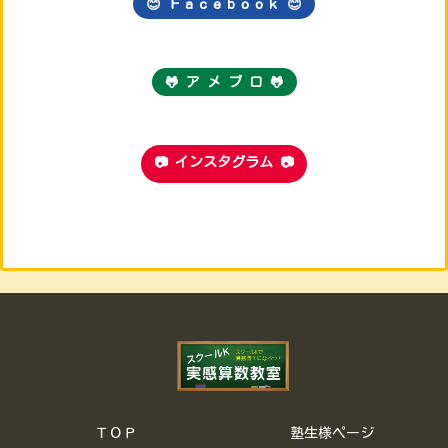
😊 Ｆａｃｅｂｏｏｋ
😊
🐸 ア メ ブ ロ 🐸
📷 インスタグラム 📷
ＴＯＰ
塾生様ページ