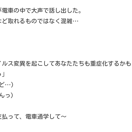
生が電車の中で大声で話し出した。
など取れるものではなく混雑…
イルス変異を起こしてあなたたちも重症化するかも
っ」
ど…)
んっ)
支払って、電車通学して～