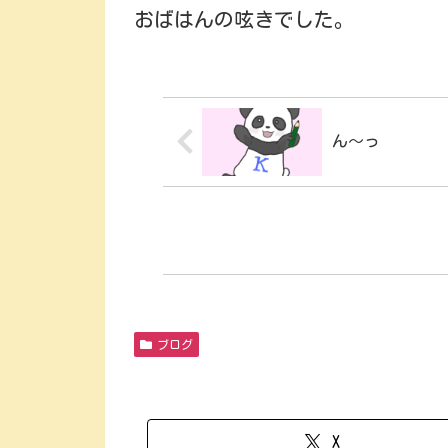
おばはんの呟きでした。
ん～っ
ブログ
X