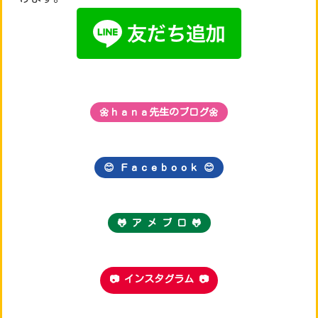
🌼ｈａｎａ先生のブログ🌼
😊 Ｆａｃｅｂｏｏｋ
😊
🐸 ア メ ブ ロ 🐸
📷 インスタグラム 📷