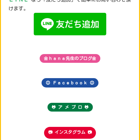
けます。
🌼ｈａｎａ先生のブログ🌼
😊 Ｆａｃｅｂｏｏｋ
😊
🐸 ア メ ブ ロ 🐸
📷 インスタグラム 📷