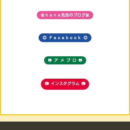
🌼ｈａｎａ先生のブログ🌼
😊 Ｆａｃｅｂｏｏｋ
😊
🐸 ア メ ブ ロ 🐸
📷 インスタグラム 📷